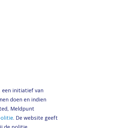
, een initiatief van
nnen doen en indien
ted, Meldpunt
olitie
. De website geeft
j de politie.