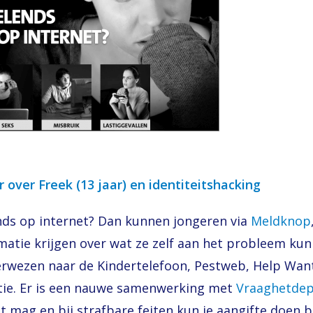
 over Freek (13 jaar) en identiteitshacking
ends op internet? Dan kunnen jongeren via
Meldknop
matie krijgen over wat ze zelf aan het probleem ku
rwezen naar de Kindertelefoon, Pestweb, Help Wan
itie. Er is een nauwe samenwerking met
Vraaghetdep
et mag en bij strafbare feiten kun je aangifte doen bi